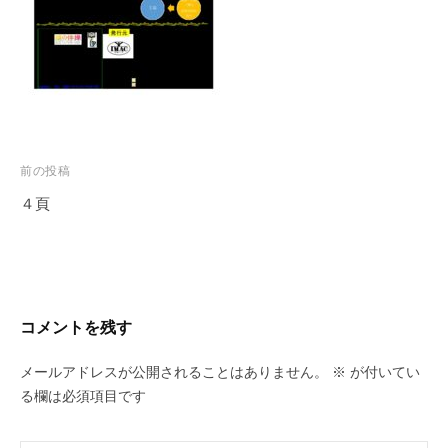
投
前の投稿
稿
４頁
ナ
ビ
ゲ
ー
コメントを残す
シ
ョ
メールアドレスが公開されることはありません。
※
が付いてい
ン
る欄は必須項目です