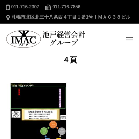
ー
池
コ
011-716-2307
011-716-7856
戸
ン
札幌市北区北三十八条西４丁目１番1号ＩＭＡＣ３８ビル
経
テ
営
ン
会
ツ
メ
計
ニ
へ
グ
ュ
ー
池
ス
ル
４頁
戸
キ
ー
経
プ
ッ
営
プ
会
計
グ
ル
ー
プ