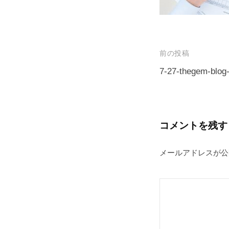
プ
投
前の投稿
稿
7-27-thegem-blog
ナ
ビ
ゲ
コメントを残す
ー
メールアドレスが公
シ
ョ
ン