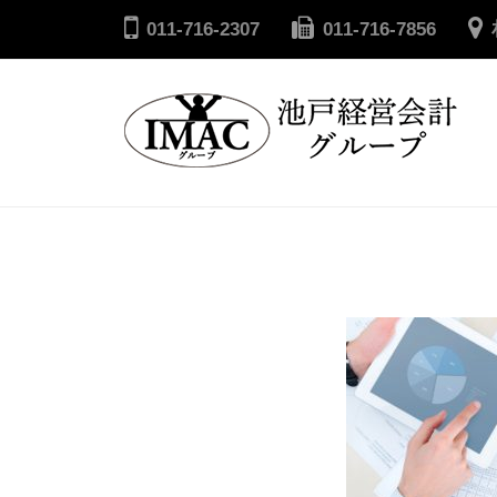
コ
戸
011-716-2307
011-716-7856
ン
経
テ
営
ン
会
ツ
計
へ
池
グ
ル
ス
戸
ー
キ
経
プ
ッ
営
プ
会
計
グ
ル
ー