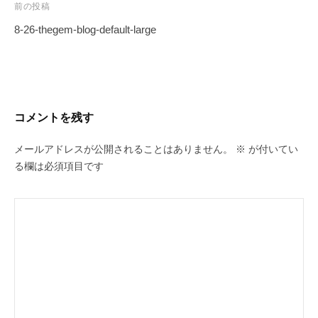
投
前の投稿
稿
8-26-thegem-blog-default-large
ナ
ビ
ゲ
ー
コメントを残す
シ
ョ
メールアドレスが公開されることはありません。
※
が付いてい
ン
る欄は必須項目です