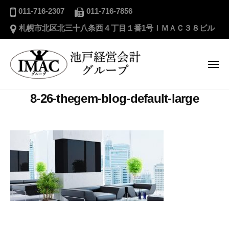
ー
池
コ
011-716-2307
011-716-7856
戸
ン
札幌市北区北三十八条西４丁目１番1号ＩＭＡＣ３８ビル
経
テ
営
ン
会
ツ
メ
計
ニ
へ
グ
ュ
ー
池
ス
ル
8-26-thegem-blog-default-large
戸
キ
ー
経
プ
ッ
営
プ
会
計
グ
ル
ー
プ