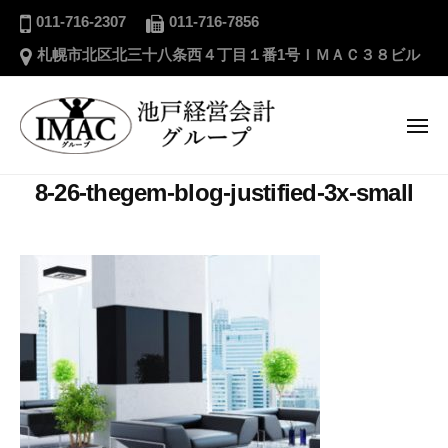
ー
池
コ
011-716-2307
011-716-7856
戸
ン
札幌市北区北三十八条西４丁目１番1号ＩＭＡＣ３８ビル
経
テ
営
ン
会
ツ
メ
計
ニ
へ
グ
ュ
ー
池
ス
ル
8-26-thegem-blog-justified-3x-small
戸
キ
ー
経
プ
ッ
営
プ
会
計
グ
ル
ー
プ