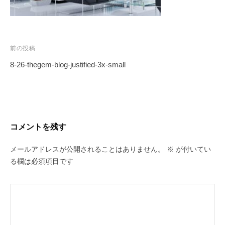
投
前の投稿
稿
8-26-thegem-blog-justified-3x-small
ナ
ビ
ゲ
ー
コメントを残す
シ
ョ
メールアドレスが公開されることはありません。
※
が付いてい
ン
る欄は必須項目です