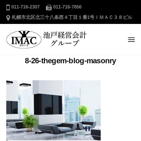
ー
池
コ
011-716-2307
011-716-7856
戸
ン
札幌市北区北三十八条西４丁目１番1号ＩＭＡＣ３８ビル
経
テ
営
ン
会
ツ
メ
計
ニ
へ
グ
ュ
ー
池
ス
ル
8-26-thegem-blog-masonry
戸
キ
ー
経
プ
ッ
営
プ
会
計
グ
ル
ー
プ