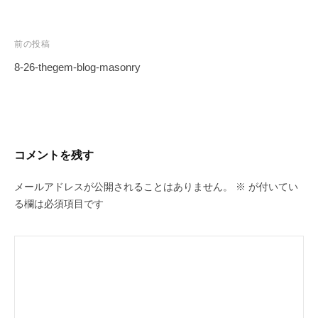
投
前の投稿
稿
8-26-thegem-blog-masonry
ナ
ビ
ゲ
ー
コメントを残す
シ
ョ
メールアドレスが公開されることはありません。
※
が付いてい
ン
る欄は必須項目です