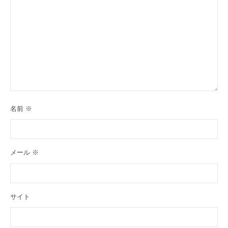
名前
※
メール
※
サイト