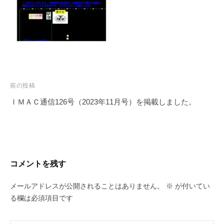
投
前の投稿
稿
ＩＭＡＣ通信126号（2023年11月号）を掲載しました。
ナ
ビ
ゲ
ー
コメントを残す
シ
ョ
メールアドレスが公開されることはありません。
※
が付いてい
ン
る欄は必須項目です