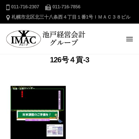
ー
池
コ
011-716-2307
011-716-7856
戸
ン
札幌市北区北三十八条西４丁目１番1号ＩＭＡＣ３８ビル
経
テ
営
ン
会
ツ
メ
計
ニ
へ
グ
ュ
ー
池
ス
ル
126号４貢-3
戸
キ
ー
経
プ
ッ
営
プ
会
計
グ
ル
ー
プ