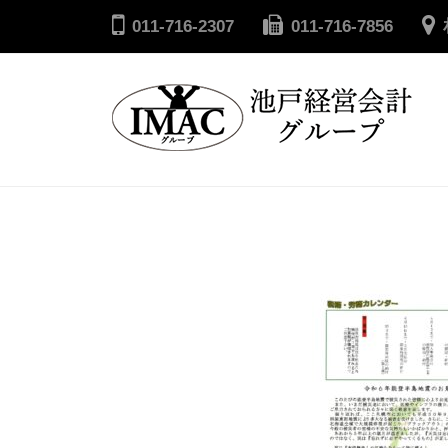
コ
戸
011-716-2307
011-716-7856
ン
経
テ
営
ン
会
ツ
計
へ
池
グ
ル
ス
戸
ー
キ
経
プ
ッ
営
プ
会
計
グ
ル
ー