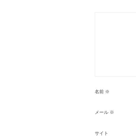
ョ
ン
名前
※
メール
※
サイト