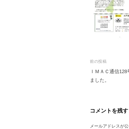
プ
投
前の投稿
稿
ＩＭＡＣ通信128
ました。
ナ
ビ
ゲ
ー
コメントを残す
シ
メールアドレスが公