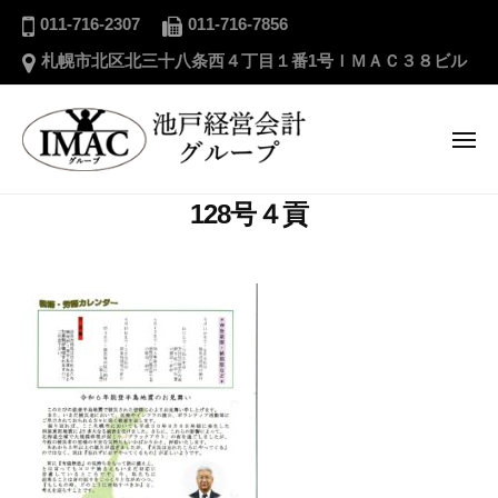
ー
池
コ
011-716-2307
011-716-7856
戸
ン
札幌市北区北三十八条西４丁目１番1号ＩＭＡＣ３８ビル
経
テ
営
ン
会
ツ
メ
計
ニ
へ
グ
ュ
ー
池
ス
ル
128号４貢
戸
キ
ー
経
プ
ッ
営
プ
会
計
グ
ル
ー
プ