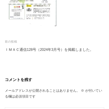
投
前の投稿
稿
ＩＭＡＣ通信128号（2024年3月号）を掲載しました。
ナ
ビ
ゲ
ー
コメントを残す
シ
ョ
メールアドレスが公開されることはありません。
※
が付いてい
ン
る欄は必須項目です