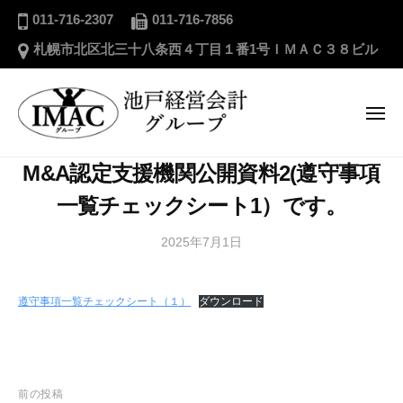
ー
池
コ
011-716-2307
011-716-7856
戸
ン
札幌市北区北三十八条西４丁目１番1号ＩＭＡＣ３８ビル
経
テ
営
ン
会
ツ
メ
計
ニ
へ
グ
ュ
ー
池
ス
ル
M&A認定支援機関公開資料2(遵守事項
戸
キ
ー
一覧チェックシート1）です。
経
プ
ッ
営
プ
2025年7月1日
b
/
会
y
0
計
i
件
遵守事項一覧チェックシート（１）
ダウンロード
グ
m
の
a
コ
ル
c
メ
ー
_
ン
プ
投
a
ト
前の投稿