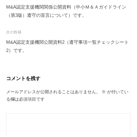
d
稿
M&A認定支援機関関係公開資料（中小Ｍ＆Ａガイドライン
m
ナ
（第3版）遵守の宣言について）です。
i
ビ
n
ゲ
次の投稿
ー
M&A認定支援機関公開資料2（遵守事項一覧チェックシート
シ
2）です。
ョ
ン
コメントを残す
メールアドレスが公開されることはありません。
※
が付いてい
る欄は必須項目です