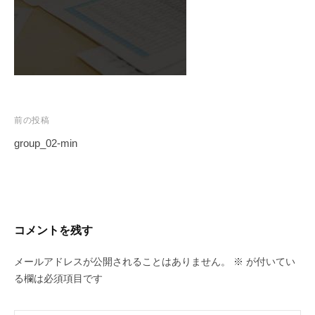
投
前の投稿
稿
group_02-min
ナ
ビ
ゲ
ー
コメントを残す
シ
ョ
メールアドレスが公開されることはありません。
※
が付いてい
ン
る欄は必須項目です