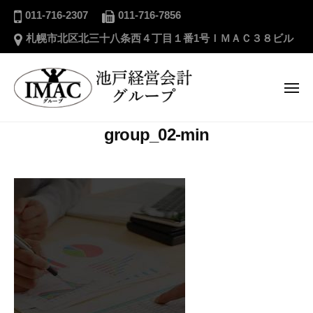
ー
池
コ
011-716-2307
011-716-7856
戸
ン
札幌市北区北三十八条西４丁目１番1号ＩＭＡＣ３８ビル
経
テ
営
ン
会
ツ
メ
計
ニ
へ
グ
ュ
ー
池
ス
ル
group_02-min
戸
キ
ー
経
プ
ッ
営
プ
会
計
グ
ル
ー
プ