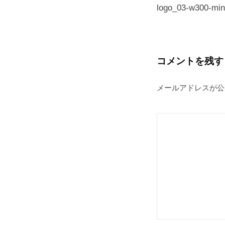
プ
稿
logo_03-w300-min
ナ
ビ
ゲ
コメントを残す
ー
メールアドレスが公
シ
ョ
ン