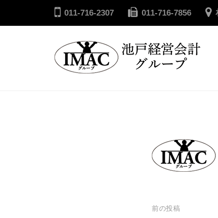
コ
戸
011-716-2307
011-716-7856
ン
経
テ
営
ン
会
ツ
計
へ
池
グ
ル
ス
戸
ー
キ
経
プ
ッ
営
プ
会
計
グ
ル
ー
投
前の投稿