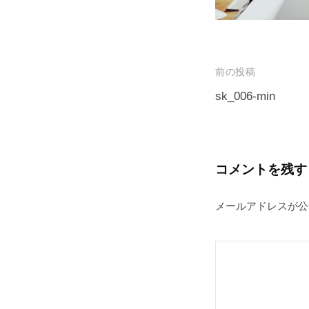
プ
投
前の投稿
稿
sk_006-min
ナ
ビ
ゲ
コメントを残す
ー
メールアドレスが公
シ
ョ
ン