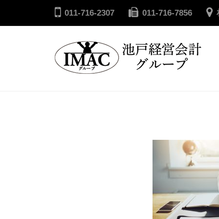
コ
戸
011-716-2307
011-716-7856
ン
経
テ
営
ン
会
ツ
計
へ
池
グ
ル
ス
戸
ー
キ
経
プ
ッ
営
プ
会
計
グ
ル
ー