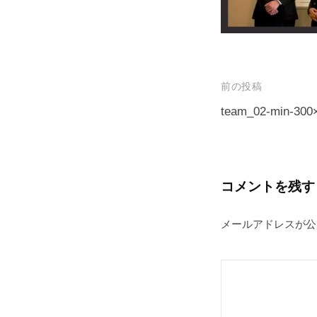
プ
投
前の投稿
稿
team_02-min-300
ナ
ビ
ゲ
コメントを残す
ー
メールアドレスが公
シ
ョ
ン