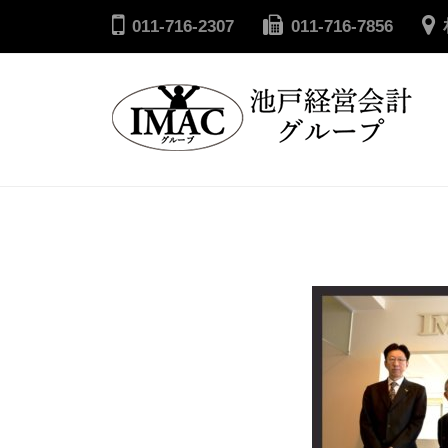
コ
戸
011-716-2307
011-716-7856
ン
経
テ
営
ン
会
ツ
計
へ
池
グ
ル
ス
戸
ー
キ
経
プ
ッ
営
プ
会
計
グ
ル
ー