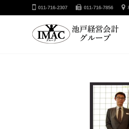
コ
戸
011-716-2307
011-716-7856
ン
経
テ
営
ン
会
ツ
計
へ
池
グ
ル
ス
戸
ー
キ
経
プ
ッ
営
プ
会
計
グ
ル
ー