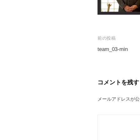
プ
投
前の投稿
稿
team_03-min
ナ
ビ
ゲ
コメントを残す
ー
メールアドレスが公
シ
ョ
ン