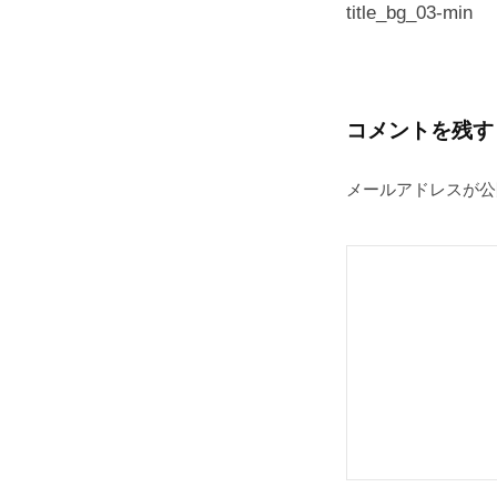
稿
title_bg_03-min
プ
ナ
ビ
ゲ
コメントを残す
ー
メールアドレスが公
シ
ョ
ン