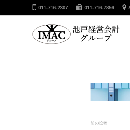
コ
戸
011-716-2307
011-716-7856
ン
経
テ
営
ン
会
ツ
計
へ
池
グ
ル
ス
戸
ー
キ
経
プ
ッ
営
プ
会
計
グ
ル
投
前の投稿
ー